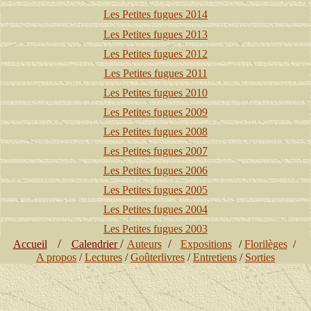
Les Petites fugues 2014
Les Petites fugues 2013
Les Petites fugues 2012
Les Petites fugues 2011
Les Petites fugues 2010
Les Petites fugues 2009
Les Petites fugues 2008
Les Petites fugues 2007
Les Petites fugues 2006
Les Petites fugues 2005
Les Petites fugues 2004
Les Petites fugues 2003
/
/
/
Accueil
Calendrier
Auteurs
Expositions
/
Florilèges
/
A propos
/
Lectures
/
Goûterlivres
/
Entretiens
/
Sorties