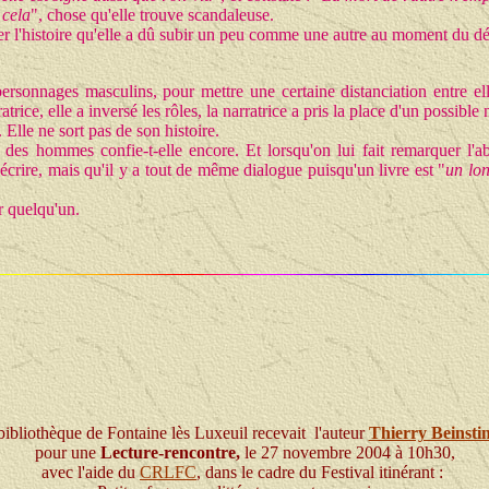
 cela
", chose qu'elle trouve scandaleuse.
rier l'histoire qu'elle a dû subir un peu comme une autre au moment du d
 personnages masculins, pour mettre une certaine distanciation entre
atrice, elle a inversé les rôles, la narratrice a pris la place d'un possi
. Elle ne sort pas de son histoire.
ité des hommes confie-t-elle encore. Et lorsqu'on lui fait remarquer l
 écrire, mais qu'il y a tout de même dialogue puisqu'un livre est "
un lo
ur quelqu'un.
bibliothèque de Fontaine lès Luxeuil recevait l'auteur
Thierry Beinsti
pour une
Lecture-rencontre,
le 27 novembre 2004 à 10h30,
avec l'aide du
CRLFC
, dans le cadre du Festival itinérant :