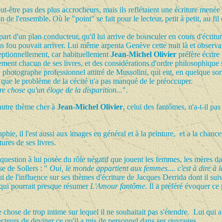
eut-être pas des plus accrocheurs, mais ils reflétaient une écriture mené
 de l'ensemble. Où le "point" se fait pour le lecteur, petit à petit, au
 part d'un plan conducteur, qu'il lui arrive de bousculer en cours d'écr
us fou pouvait arriver. Lui même arpenta Genève cette nuit là et obser
xceptionnellement, car habituellement
Jean-Michel Olivier
préfère écrire
nt chacun de ses livres, et des considérations d'ordre philosophique su
 photographe professionnel attitré de Mussolini, qui eut, en quelque sort
que le problème de la cécité n'a pas manqué de le préoccuper.
tre chose qu'un éloge de la disparition...
".
autre thème cher à
Jean-Michel Olivier
, celui des fantômes, n'a-t-il pa
aphie, il l'est aussi aux images en général et à la peinture, et a la chan
rtures de ses livres.
a question à lui posée du rôle négatif que jouent les femmes, les mères d
se de Sollers : "
Oui, le monde appartient aux femmes.... c'est à dire à l
lui de l'influence sur ses thèmes d'écriture de Jacques Derrida dont il suivi
 qui pourrait presque résumer
L'Amour fantôme
. Il a préféré évoquer ce
 chose de trop intime sur lequel il ne souhaitait pas s'étendre. Lui qui 
cteurs de deviner ce qu'il a mis de personnel dans ses ouvrages.