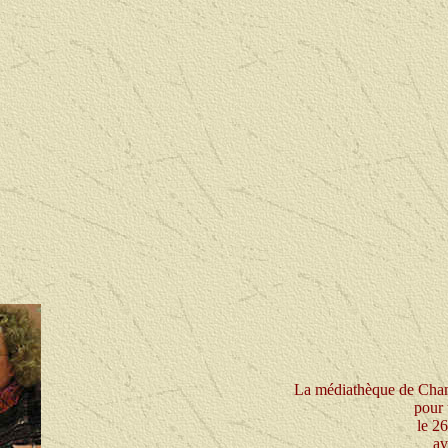
La médiathèque de Cham
pour
le 2
av