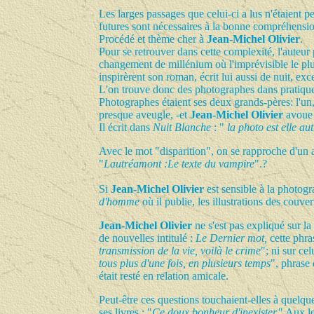
Les larges passages que celui-ci a lus n'étaient p
futures sont nécessaires à la bonne compréhension
Procédé et thème cher à
Jean-Michel Olivier
.
Pour se retrouver dans cette complexité, l'auteur
changement de millénium où l'imprévisible le pl
inspirèrent son roman, écrit lui aussi de nuit, e
L'on trouve donc des photographes dans pratiqueme
Photographes étaient ses deux grands-pères: l'un,
presque aveugle, -et
Jean-Michel Olivier
avoue 
Il écrit dans
Nuit Blanche
: "
la photo est elle au
Avec le mot "disparition", on se rapproche d'un 
"
Lautréamont :Le texte du vampire
".?
Si
Jean-Michel Olivier
est sensible à la photogr
d'homme
où il publie, les illustrations des couve
Jean-Michel Olivier
ne s'est pas expliqué sur l
de nouvelles intitulé :
Le Dernier mot,
cette phra
transmission de la vie, voilà le crime
"; ni sur ce
tous plus d'une fois, en plusieurs temps
", phrase
était resté en relation amicale.
Peut-être ces questions touchaient-elles à quelque
ses livres : "
Ce doux bonheur d'inexister.
" Aux le