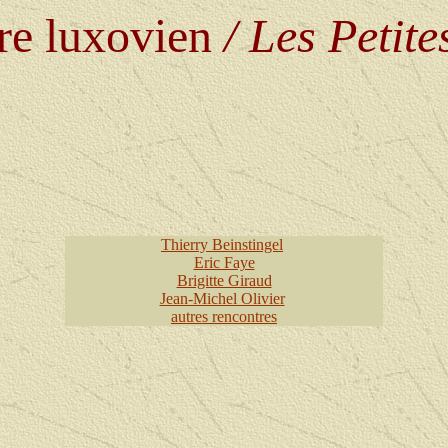
re
luxovien
/ Les Petite
Thierry Beinstingel
E
ric Faye
Brigitte Giraud
Jean-Michel Olivier
autres rencontres