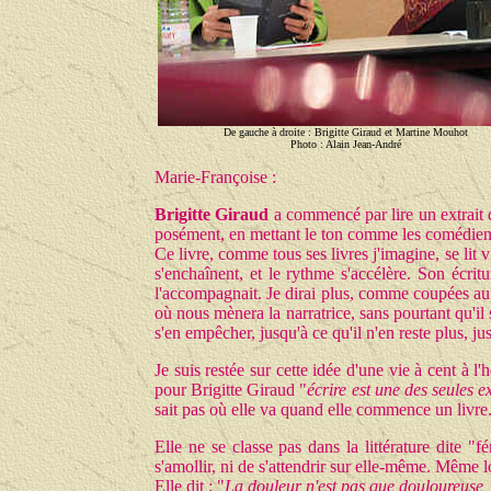
De gauche à droite : B
rigitte Giraud et Martine Mouhot
Photo : Alain Jean-André
Marie-Françoise :
Brigitte Giraud
a commencé par lire un extrait d'
posément, en mettant le ton comme les comédiens.
Ce livre, comme tous ses livres j'imagine, se lit v
s'enchaînent, et le rythme s'accélère. Son écri
l'accompagnait. Je dirai plus, comme coupées au h
où nous mènera la narratrice, sans pourtant qu'il
s'en empêcher, jusqu'à ce qu'il n'en reste plus, j
Je suis restée sur cette idée d'une vie à cent à l
pour Brigitte Giraud "
écrire est une des seules 
sait pas où elle va quand elle commence un livre.
Elle ne se classe pas dans la littérature dite "
s'amollir, ni de s'attendrir sur elle-même. Même 
Elle dit : "
La douleur n'est pas que douloureuse, e