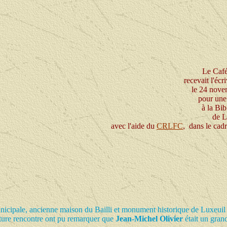
Le Café
recevait l'écr
le 24 nove
pour un
à la Bib
de L
avec l'aide du
CRLFC
, dans le cad
municipale, ancienne maison du Bailli et monument historique de Luxeu
cture rencontre ont pu remarquer que
Jean-Michel Olivier
était un grand