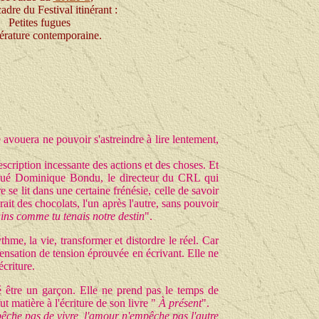
cadre du Festival itinérant :
Petites fugues
ttérature contemporaine.
e avouera ne pouvoir s'astreindre à lire lentement,
description incessante des actions et des choses. Et
qué Dominique Bondu, le directeur du CRL qui
se lit dans une certaine frénésie, celle de savoir
it des chocolats, l'un après l'autre, sans pouvoir
ains comme tu tenais notre destin
".
thme, la vie, transformer et distordre le réel. Car
sensation de tension éprouvée en écrivant. Elle ne
criture.
imé être un garçon. Elle ne prend pas le temps de
 matière à l'écriture de son livre "
À présent
".
pêche pas de vivre, l'amour n'empêche pas l'autre