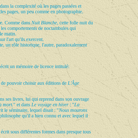
e dans la complexité où les pages passées et
 fil des pages, un peu comme en photographie.
iture. Comme dans
Nuit Blanche
, cette folle nuit du
va les comportements de noctambules qui
 le matin.
r l'art qu'ils exercent.
e, un rôle historique, l'autre, paradoxalement
s écrit un mémoire de licence intitulé:
ce de pouvoir choisir aux éditions de
L'Âge
ans ses livres, lui qui reprend dans son ouvrage
a mort.
" et dans
Le voyage en hiver
: "
La
t le séminaire, lequel disait : "
Nous mourons
 philosophe qu'il a bien connu et avec lequel il
a écrit sous différentes formes dans presque tous