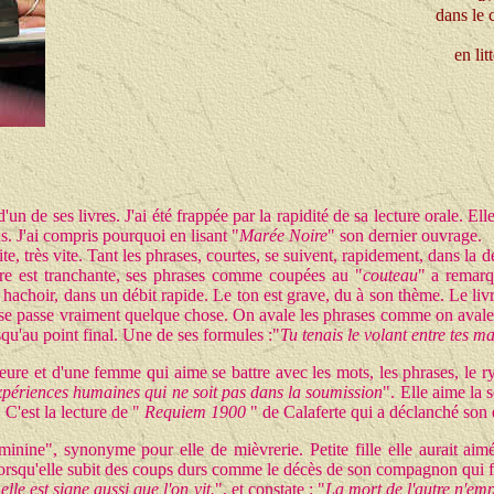
dans le 
en li
un de ses livres. J'ai été frappée par la rapidité de sa lecture orale. Ell
 J'ai compris pourquoi en lisant "
Marée Noire
" son dernier ouvrage.
ite, très vite. Tant les phrases, courtes, se suivent, rapidement, dans la 
ture est tranchante, ses phrases comme coupées au "
couteau
" a remar
achoir, dans un débit rapide. Le ton est grave, du à son thème. Le livre 
 se passe vraiment quelque chose. On avale les phrases comme on avalera
usqu'au point final. Une de ses formules :"
Tu tenais le volant entre tes m
'heure et d'une femme qui aime se battre avec les mots, les phrases, le ry
expériences humaines qui ne soit pas dans la soumission
". Elle aime la 
 C'est la lecture de "
Requiem 1900
" de Calaferte qui a déclanché son é
féminine", synonyme pour elle de mièvrerie. Petite fille elle aurait a
lorsqu'elle subit des coups durs comme le décès de son compagnon qui fut
lle est signe aussi que l'on vit.
", et constate : "
La mort de l'autre n'em