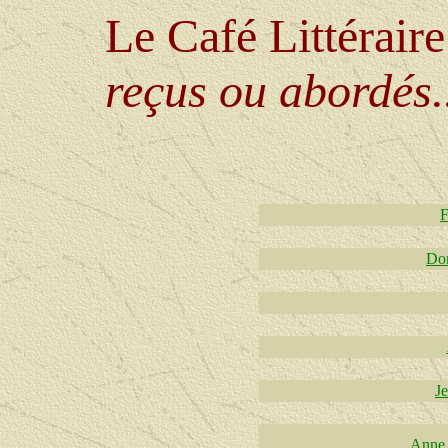
Le Café Littérair
reçus ou abordés.
F
Dom
J
Anne 