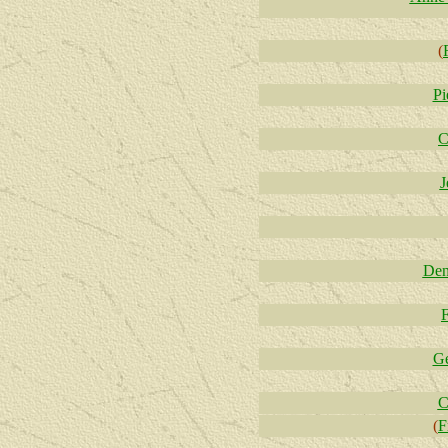
(
Pi
C
J
Den
F
Ge
C
(
F