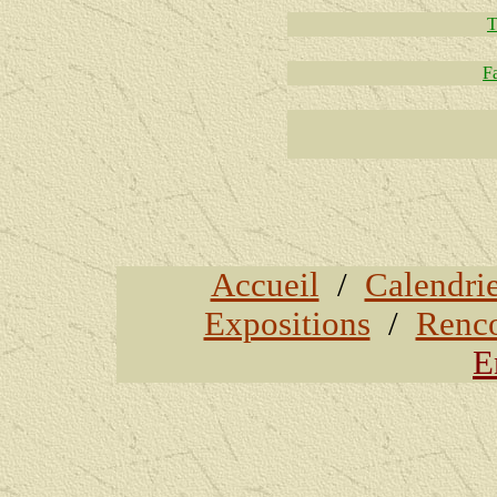
T
Fa
Accueil
/
Calendri
Expositions
/
Renco
E