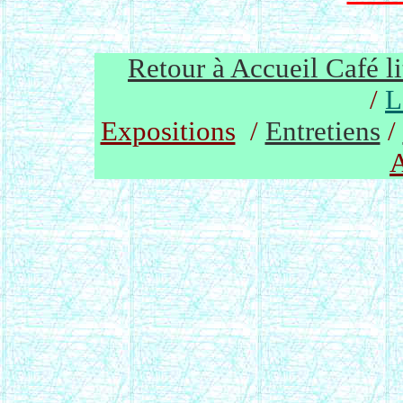
Retour à Accueil Café li
/
L
Expositions
/
Entretiens
/
A