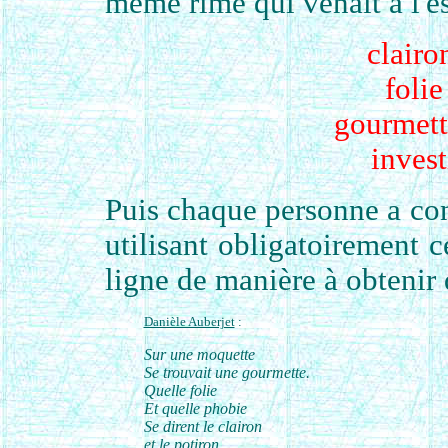
même rime qui venait à l'es
clairo
folie
gourmett
invest
Puis chaque personne a conc
utilisant obligatoirement c
ligne de manière à obtenir 
Danièle Auberjet
:
Sur une moquette
Se trouvait une gourmette.
Quelle folie
Et quelle phobie
Se dirent le clairon
et le potiron