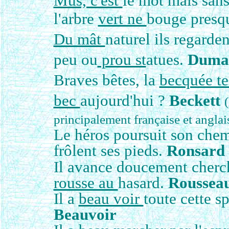
Mus, c'est
le mot mais sans
l'arbre
vert ne
bouge presq
Du mât
naturel ils regarde
peu ou
prou st
atues.
Dumas
Braves bêtes, la
becquée t
bec
aujourd'hui ?
Beckett
principalement française et anglai
Le héros poursuit son chem
frôlent ses pieds.
Ronsard
Il avance doucement cherch
rousse au
hasard.
Roussea
Il a
beau voir
toute cette s
Beauvoir