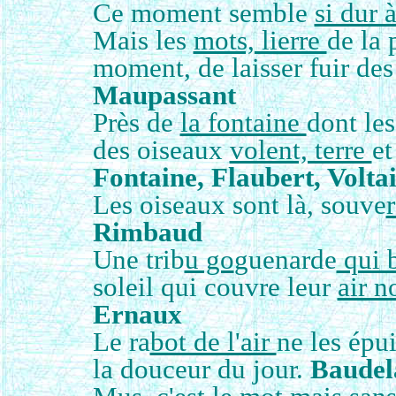
Ce moment semble
si dur à
Mais les
mots, lierre
de la 
moment, de laisser fuir de
Maupassant
Près de
la fontaine
dont le
des oiseaux
volent, terre
e
Fontaine, Flaubert, Volta
Les oiseaux sont là, souve
Rimbaud
Une trib
u go
guenarde
qui b
soleil qui couvre leur
air n
Ernaux
Le ra
bot de l'air
ne les épui
la douceur du jour.
Baudel