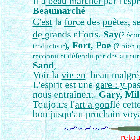
Il a
beau marcher
par l'espr
Beaumarché
C'est
la
for
ce des
po
ètes, 
d
e
grands efforts.
Say
(? écon
, Fort,
Poe
traducteur)
(? bien 
reconnu et défendu par des auteurs
Sand
,
Voir la
vie en
beau malgré
L'esprit est une
gare : y
pa
nous entraînent.
Gary, Mil
Toujours l'
art a gon
flé cett
bon jusqu'au prochain voy
retou